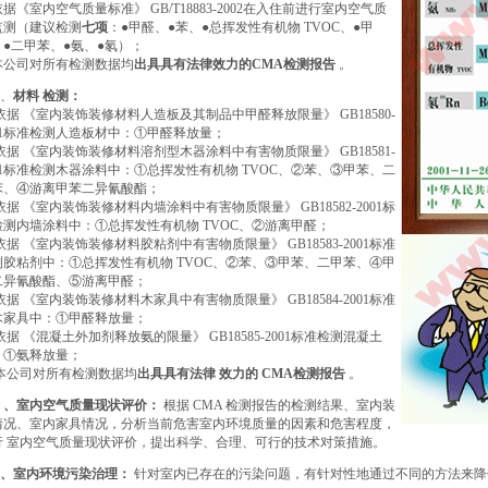
据《室内空气质量标准》 GB/T18883-2002在入住前进行室内空气质
监测（建议检测
七项
：●甲醛、●苯、●总挥发性有机物 TVOC、●甲
、●二甲苯、●氨、●氡）；
本公司对所有检测数据均
出具具有法律效力的CMA检测报告
。
4、
材料 检测：
依据 《室内装饰装修材料人造板及其制品中甲醛释放限量》 GB18580-
001标准检测人造板材中：①甲醛释放量；
依据 《室内装饰装修材料溶剂型木器涂料中有害物质限量》 GB18581-
01标准检测木器涂料中：①总挥发性有机物 TVOC、②苯、③甲苯、二
苯、④游离甲苯二异氰酸酯；
依据 《室内装饰装修材料内墙涂料中有害物质限量》 GB18582-2001标
检测内墙涂料中：①总挥发性有机物 TVOC、②游离甲醛；
依据 《室内装饰装修材料胶粘剂中有害物质限量》 GB18583-2001标准
测胶粘剂中：①总挥发性有机物 TVOC、②苯、③甲苯、二甲苯、④甲
二异氰酸酯、⑤游离甲醛；
依据 《室内装饰装修材料木家具中有害物质限量》 GB18584-2001标准
木家具中：①甲醛释放量；
依据 《混凝土外加剂释放氨的限量》 GB18585-2001标准检测混凝土
：①氨释放量；
本公司对所有检测数据均
出具具有法律 效力的 CMA检测报告
。
5 、室内空气质量现状评价：
根据 CMA 检测报告的检测结果、室内装
情况、室内家具情况，分析当前危害室内环境质量的因素和危害程度，
行 室内空气质量现状评价，提出科学、合理、可行的技术对策措施。
 6、室内环境污染治理：
针对室内已存在的污染问题，有针对性地通过不同的方法来降