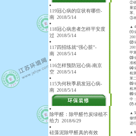
②依
量
119冠心病的症状有哪些-
苯
南
2018/5/14
③
▲ 
118冠心病患者怎样平安度
⑴
过
2018/5/14
2
⑵
117四招练就“强心脏”-
20
甲
南
2018/5/14
⑶
准
116怎样预防冠心病-南京
⑷
空
2018/5/14
检
苯
115为何秋季易发冠心病-
⑸
检
南
2018/5/14
⑹
中
⑺
▲ 
除甲醛：除甲醛竹炭绿植不
修
给力
2018/6/29
进
硅藻泥除甲醛真的有效
▲