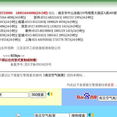
3733090
18951644090(24小时)
地址：
南京市中山东路319号维景大酒店A座409室
1895164 4090(24小时)] 苏州:0512-68321415[ 1891553 5395(24小时)]
 1415(24小时)] 南通:0513-85211818[ 1890629 4959(24小时)]
 4496(24小时)] 淮安:0517-83991415[ 1338233 1415(24小时)]
83 2283(24小时)] 泰州:0523-86330803[ 1801219 1415(24小时)]
 8859(24小时)] 盐城:0515-88551415[ 1801411 2991(24小时)]
9 0514(24小时)] 上海:021-64191816[ 1731776 7073(24小时)]
 版权所有：南京环境网 江苏苏环工程质量检测有限公司
；
www.
025hjw
.cn
不得以任何形式复制或转载!
备案序号:
苏ICP备09034028号
以通过以下搜索引擎搜索关键词【
南京空气检测
】找到本网站，
均在以下各搜索引擎搜索结果
首页
，