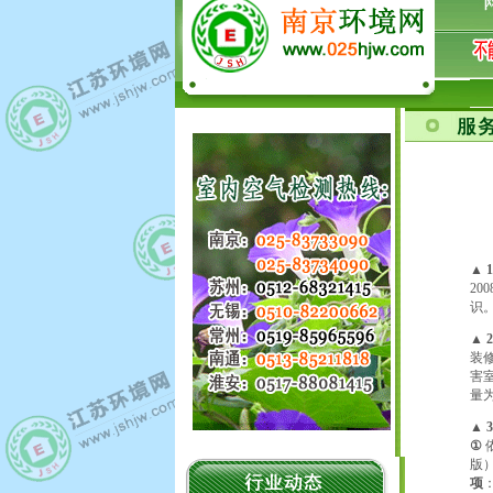
▲
2
识
▲
装
害
量
▲ 
①
依
版
项