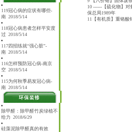
9 【六价铬】固体废物 
10 ------【硫
119冠心病的症状有哪些-
保总局1989年
南
2018/5/14
11【有机质】重铬酸
118冠心病患者怎样平安度
过
2018/5/14
117四招练就“强心脏”-
南
2018/5/14
116怎样预防冠心病-南京
空
2018/5/14
115为何秋季易发冠心病-
南
2018/5/14
除甲醛：除甲醛竹炭绿植不
给力
2018/6/29
硅藻泥除甲醛真的有效