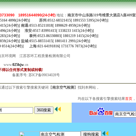
3733090
18951644090(24小时)
地址：
南京市中山东路319号维景大酒店A座409室
1895164 4090(24小时)] 苏州:0512-68321415[ 1891553 5395(24小时)]
 1415(24小时)] 南通:0513-85211818[ 1890629 4959(24小时)]
 4496(24小时)] 淮安:0517-83991415[ 1338233 1415(24小时)]
83 2283(24小时)] 泰州:0523-86330803[ 1801219 1415(24小时)]
 8859(24小时)] 盐城:0515-88551415[ 1801411 2991(24小时)]
9 0514(24小时)] 上海:021-64191816[ 1731776 7073(24小时)]
 版权所有：南京环境网 江苏苏环工程质量检测有限公司
；
www.
025hjw
.cn
不得以任何形式复制或转载!
备案序号:
苏ICP备09034028号
以通过以下搜索引擎搜索关键词【
南京空气检测
】找到本网站，
均在以下各搜索引擎搜索结果
首页
，